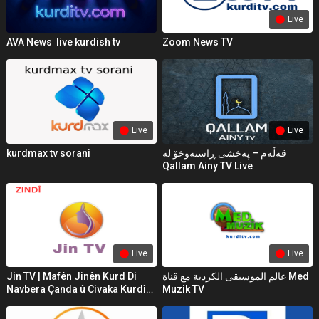
Live
AVA News live kurdish tv
Zoom News TV
Live
Live
kurdmax tv sorani
قەڵەم – پەخشی ڕاستەوخۆ لە
Qallam Ainy TV Live
Live
Live
Jin TV | Mafên Jinên Kurd Di
عالم الموسيقى الكردية مع قناة Med
Navbera Çanda û Civaka Kurdî
Muzik TV
de