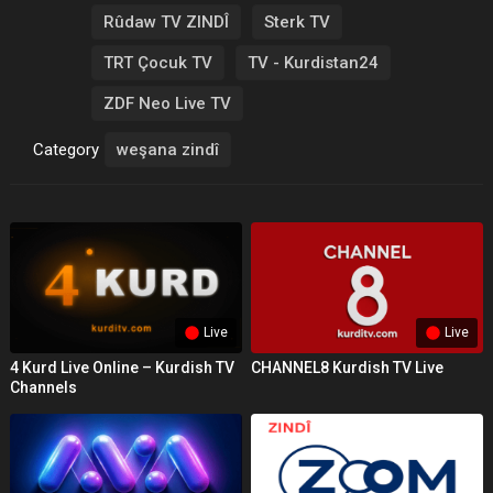
Rûdaw TV ZINDÎ
Sterk TV
TRT Çocuk TV
TV - Kurdistan24
ZDF Neo Live TV
Category
weşana zindî
Live
Live
4 Kurd Live Online – Kurdish TV
CHANNEL8 Kurdish TV Live
Channels