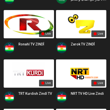
العربي
Live
Live
Ronahî TV ZINDÎ
Zarok TV ZINDÎ
Live
Live
TRT Kurdish Zindî TV
NRT TV HD Live Zindi