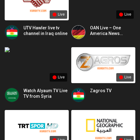
Live
Live
UTV Hawler live tv
OAN Live – One
channel in Iraq online
America News
Network online
Live
Live
Watch Alyaum TV Live
Zagros TV
TV from Syria