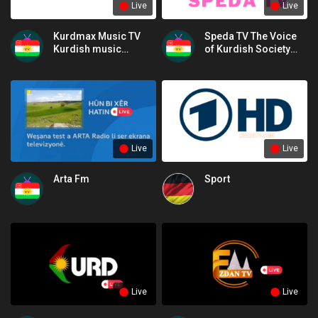
Live
Live
Kurdmax Music TV
Speda TV The Voice
Kurdish music
of Kurdish Society
channel
and Culture
Live
Live
Arta Fm
Sport
Live
Live