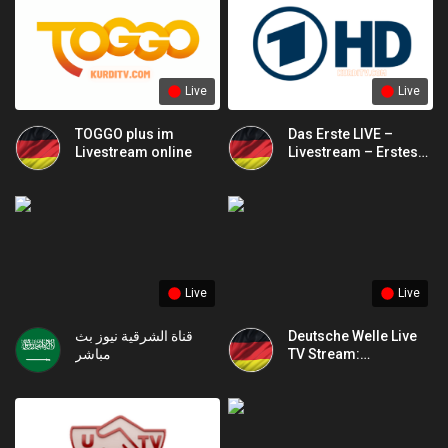
Live
Live
TOGGO plus im
Das Erste LIVE –
Livestream online
Livestream – Erstes
Deutsches Online
Live
Live
قناة الشرقية نيوز بث
Deutsche Welle Live
مباشر
TV Stream:
Nachrichten aus aller
Welt Online