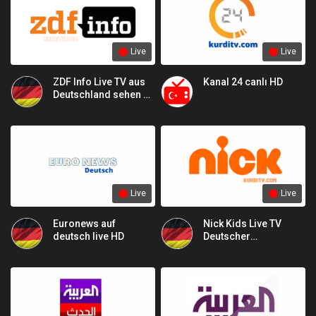
Live
Live
ZDF Info Live TV aus
Kanal 24 canlı HD
Deutschland sehen –
Online TV channe HD
4K
Live
Live
Euronews auf
Nick Kids Live TV
deutsch live HD
Deutscher
Fernsehsender