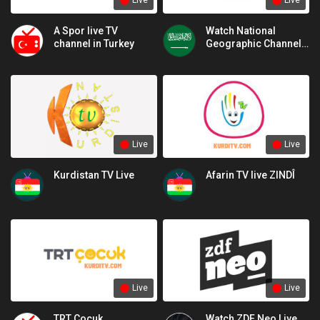
Live
Live
A Spor live TV
Watch National
channel in Turkey
Geographic Channel
Live National
Geographic
Live
Live
Kurdistan TV Live
Afarin TV live ZINDÎ
Live
Live
TRT Çocuk
Watch ZDF Neo Live