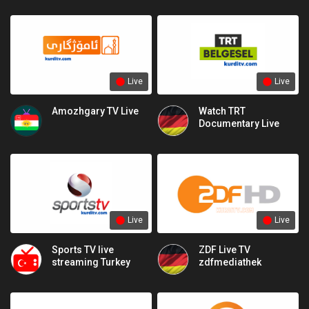
Live
Live
Amozhgary TV Live
Watch TRT
Documentary Live
Live
Live
Sports TV live
ZDF Live TV
streaming Turkey
zdfmediathek