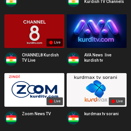
Kurdish TV Channels
Live
CHANNEL8 Kurdish
AVA News live
TV Live
kurdish tv
Live
Live
Zoom News TV
kurdmax tv sorani