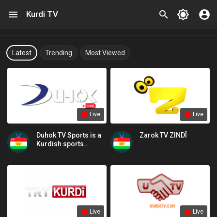
Kurdi TV
Latest
Trending
Most Viewed
Live
Live
Duhok TV Sports is a
Zarok TV ZINDÎ
Kurdish sports
channel
Live
Live