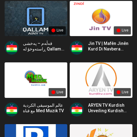
Live
Live
قەڵەم – پەخشی
Jin TV | Mafên Jinên
ڕاستەوخۆ لە Qallam
Kurd Di Navbera
Ainy TV Live
Çanda û Civaka Kurdî
de
Live
Live
عالم الموسيقى الكردية
ARYEN TV Kurdish
مع قناة Med Muzik TV
Unveiling Kurdish
Culture and Media
Tenacity