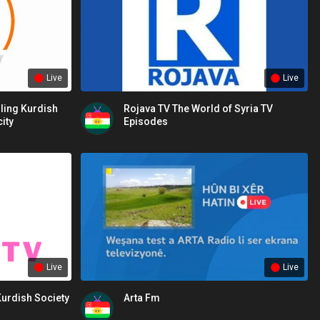
Live
Live
ling Kurdish
Rojava TV The World of Syria TV
ity
Episodes
Live
Live
Kurdish Society
Arta Fm