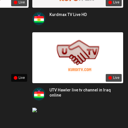
Live
Live
Kurdmax TV Live HD
Live
Live
UTV Hawler live tv channel in Iraq
online