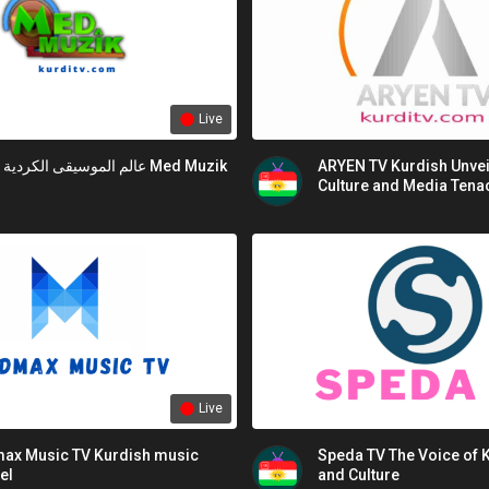
Live
عالم الموسيقى الكردي Med Muzik
ARYEN TV Kurdish Unvei
Culture and Media Tenac
Live
ax Music TV Kurdish music
Speda TV The Voice of 
el
and Culture