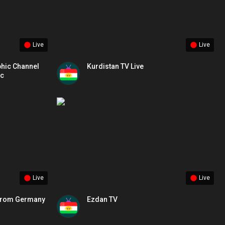
Live
Live
hic Channel
Kurdistan TV Live
ic
Live
Live
 from Germany
Ezdan TV