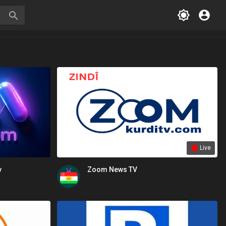
Live
v
Zoom News TV