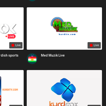
Live
Live
rdish sports
Med Muzik Live